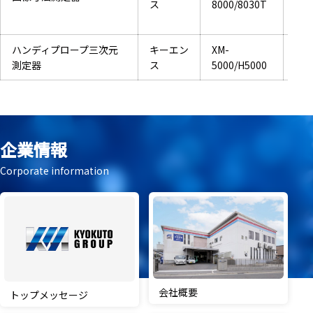
ス
8000/8030T
高精
22
ハンディプロープ三次元
キーエン
XM-
20
測定器
ス
5000/H5000
企業情報
Corporate information
会社概要
トップメッセージ