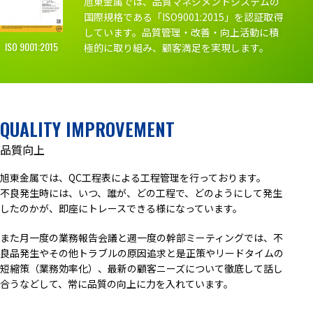
旭東金属では、品質マネジメントシステムの
国際規格である「ISO9001:2015」を認証取得
しています。品質管理・改善・向上活動に積
ISO 9001:2015
極的に取り組み、顧客満足を実現します。
QUALITY IMPROVEMENT
品質向上
旭東金属では、QC工程表による工程管理を行っております。
不良発生時には、いつ、誰が、どの工程で、どのようにして発生
したのかが、即座にトレースできる様になっています。
また月一度の業務報告会議と週一度の幹部ミーティングでは、不
良品発生やその他トラブルの原因追求と是正策やリードタイムの
短縮策（業務効率化）、最新の顧客ニーズについて徹底して話し
合うなどして、常に品質の向上に力を入れています。