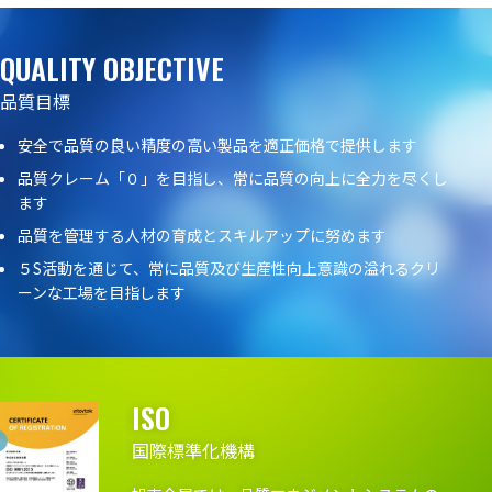
QUALITY OBJECTIVE
品質目標
安全で品質の良い精度の高い製品を適正価格で提供します
品質クレーム「０」を目指し、常に品質の向上に全力を尽くし
ます
品質を管理する人材の育成とスキルアップに努めます
５S活動を通じて、常に品質及び生産性向上意識の溢れるクリ
ーンな工場を目指します
ISO
国際標準化機構