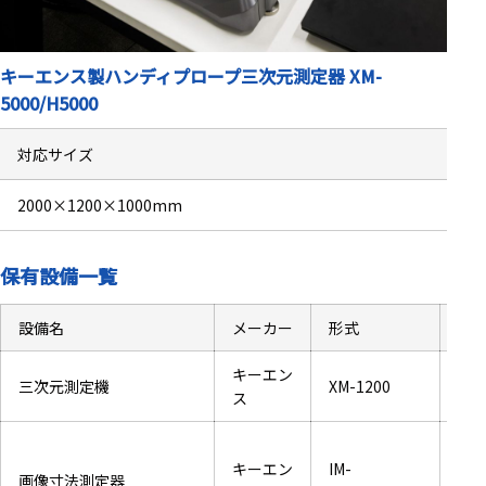
キーエンス製ハンディプロープ三次元測定器 XM-
5000/H5000
対応サイズ
2000×1200×1000mm
保有設備一覧
設備名
メーカー
形式
性
キーエン
三次元測定機
XM-1200
60
ス
広視
キーエン
IM-
30
画像寸法測定器